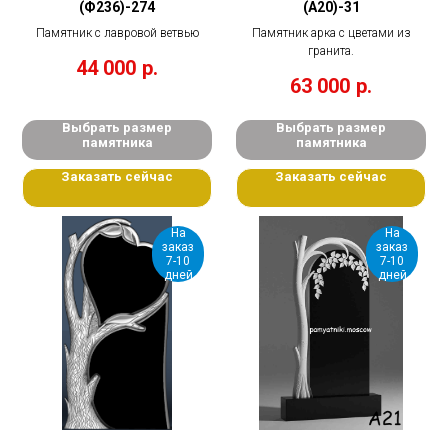
(Ф236)-274
(А20)-31
Памятник с лавровой ветвью
Памятник арка с цветами из
гранита.
44 000
р.
63 000
р.
Выбрать размер
Выбрать размер
памятника
памятника
Заказать сейчас
Заказать сейчас
На
На
заказ
заказ
7-10
7-10
дней
дней