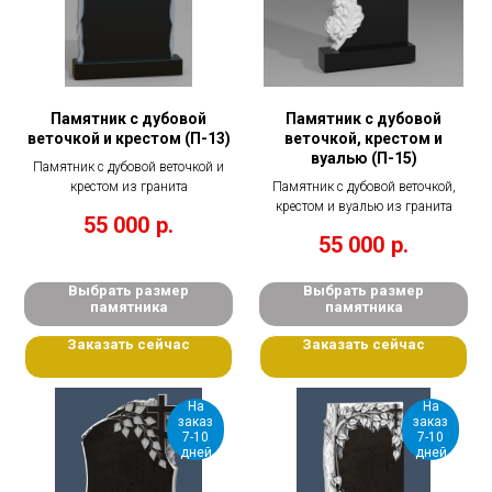
Памятник с дубовой
Памятник с дубовой
веточкой и крестом (П-13)
веточкой, крестом и
вуалью (П-15)
Памятник с дубовой веточкой и
крестом из гранита
Памятник с дубовой веточкой,
крестом и вуалью из гранита
55 000
р.
55 000
р.
Выбрать размер
Выбрать размер
памятника
памятника
Заказать сейчас
Заказать сейчас
На
На
заказ
заказ
7-10
7-10
дней
дней