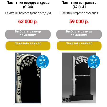
Памятник сердце в древе
Памятник из гранита
(С-34)
(А21)-41
Памятник вековое древо с сердцем
Памятник береза прорезная
63 000
р.
59 000
р.
Выбрать размер
Выбрать размер
памятника
памятника
Заказать сейчас
Заказать сейчас
На
На
заказ
заказ
7-10
7-10
дней
дней