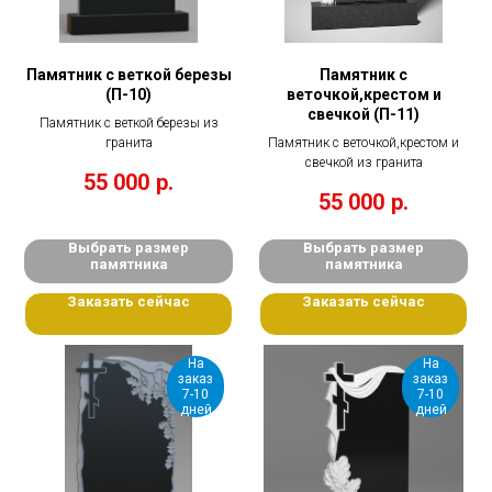
Памятник с веткой березы
Памятник с
(П-10)
веточкой,крестом и
свечкой (П-11)
Памятник с веткой березы из
гранита
Памятник с веточкой,крестом и
свечкой из гранита
55 000
р.
55 000
р.
Выбрать размер
Выбрать размер
памятника
памятника
Заказать сейчас
Заказать сейчас
На
На
заказ
заказ
7-10
7-10
дней
дней