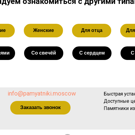
дуем ознакомиться с другими тип
ие
Женские
Для отца
Для
бями
Со свечёй
С сердцем
С
info@pamyatniki.moscow
Быстрая уста
Доступные ц
Заказать звонок
Памятники из