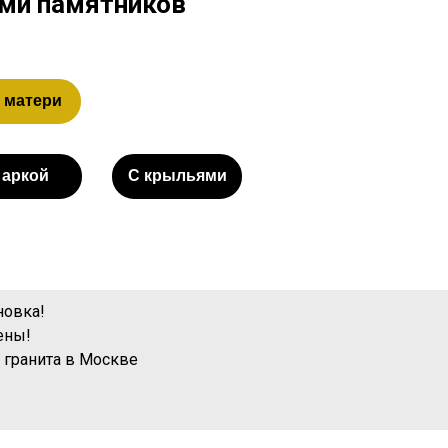
ами памятников
 матери
 аркой
С крыльями
новка!
ены!
 гранита
в Москве