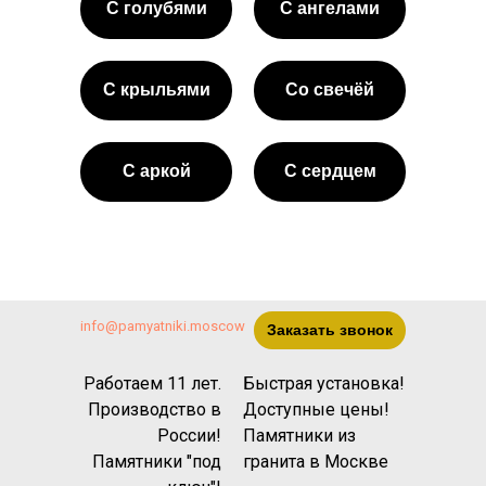
С голубями
С ангелами
С крыльями
Со свечёй
С аркой
С сердцем
info@pamyatniki.moscow
Заказать звонок
Работаем 11 лет.
Быстрая установка!
Производство в
Доступные цены!
России!
Памятники из
Памятники "под
гранита
в Москве