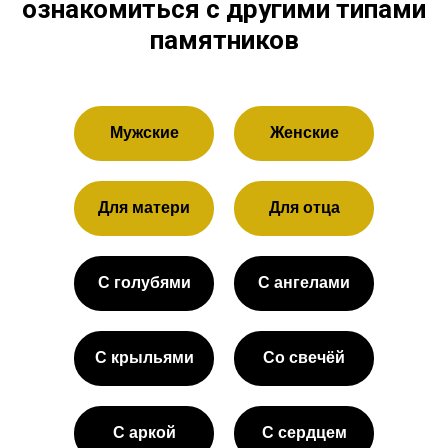
ознакомиться с другими типами
памятников
Мужские
Женские
Для матери
Для отца
С голубями
С ангелами
С крыльями
Со свечёй
С аркой
С сердцем