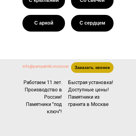
С крыльями
Со свечёй
С аркой
С сердцем
info@pamyatniki.moscow
Заказать звонок
Работаем 11 лет.
Быстрая установка!
Производство в
Доступные цены!
России!
Памятники из
Памятники "под
гранита
в Москве
ключ"!