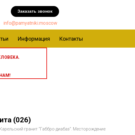
Заказать звонок
info@pamyatniki.moscow
тьи
Информация
Контакты
ЛОВЕКА.
НАМ!
ита (026)
- Карельский гранит "Габбро-диабаз". Месторождение