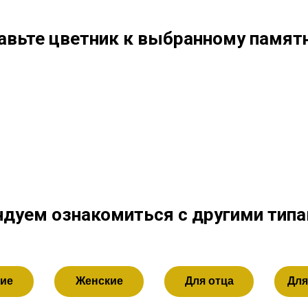
авьте цветник к выбранному памятн
дуем ознакомиться с другими тип
ие
Женские
Для отца
Для