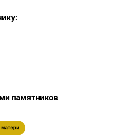
ику:
ами памятников
 матери