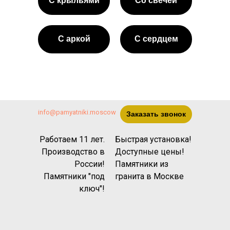
С крыльями
Со свечёй
С аркой
С сердцем
info@pamyatniki.moscow
Заказать звонок
Работаем 11 лет.
Быстрая установка!
Производство в
Доступные цены!
России!
Памятники из
Памятники "под
гранита
в Москве
ключ"!