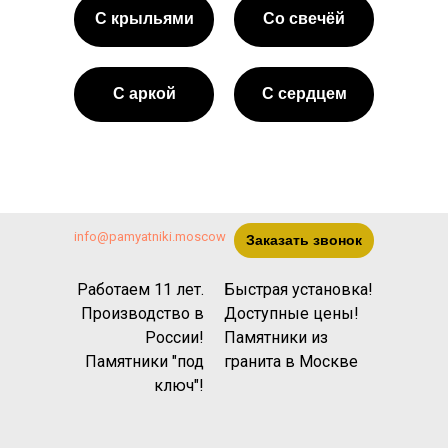
С крыльями
Со свечёй
С аркой
С сердцем
info@pamyatniki.moscow
Заказать звонок
Работаем 11 лет.
Быстрая установка!
Производство в
Доступные цены!
России!
Памятники из
Памятники "под
гранита
в Москве
ключ"!