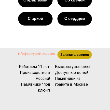
С крыльями
Со свечёй
С аркой
С сердцем
info@pamyatniki.moscow
Заказать звонок
Работаем 11 лет.
Быстрая установка!
Производство в
Доступные цены!
России!
Памятники из
Памятники "под
гранита
в Москве
ключ"!