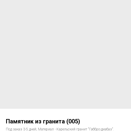
Памятник из гранита (005)
Под заказ 3-5 дней; Материал - Карельский гранит "Габбро-диабаз".