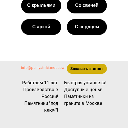
С крыльями
Со свечёй
С аркой
С сердцем
info@pamyatniki.moscow
Заказать звонок
Работаем 11 лет.
Быстрая установка!
Производство в
Доступные цены!
России!
Памятники из
Памятники "под
гранита
в Москве
ключ"!