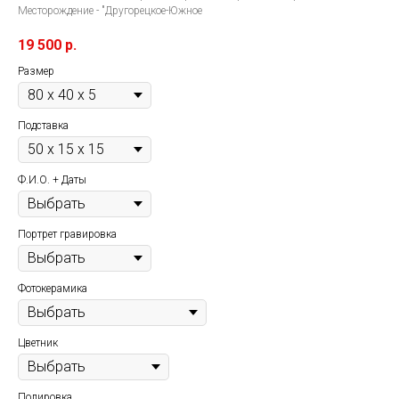
Месторождение - "Другорецкое-Южное
19 500
р.
Размер
Подставка
Ф.И.О. + Даты
Портрет гравировка
Фотокерамика
Цветник
Полировка