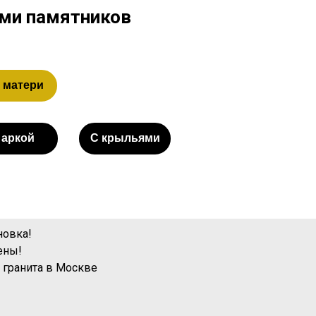
ами памятников
 матери
 аркой
С крыльями
новка!
ены!
 гранита
в Москве