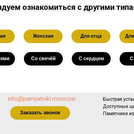
дуем ознакомиться с другими тип
ие
Женские
Для отца
Для
бями
Со свечёй
С сердцем
С
info@pamyatniki.moscow
Быстрая уста
Доступные ц
Заказать звонок
Памятники из