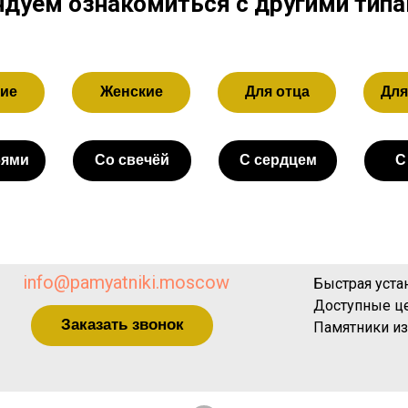
дуем ознакомиться с другими тип
ие
Женские
Для отца
Для
бями
Со свечёй
С сердцем
С
info@pamyatniki.moscow
Быстрая уста
Доступные ц
Заказать звонок
Памятники из