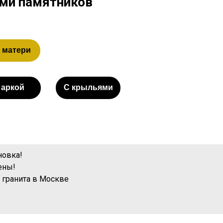
ами памятников
 матери
 аркой
С крыльями
новка!
ены!
 гранита
в Москве