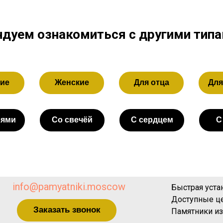
дуем ознакомиться с другими тип
ие
Женские
Для отца
Для
бями
Со свечёй
С сердцем
С
info@pamyatniki.moscow
Быстрая уста
Доступные ц
Заказать звонок
Памятники из