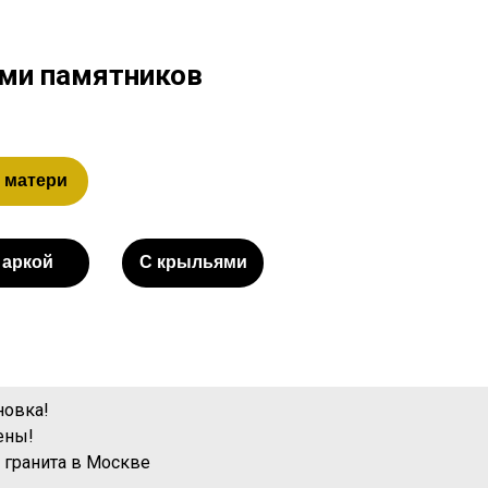
ами памятников
 матери
 аркой
С крыльями
новка!
ены!
 гранита
в Москве