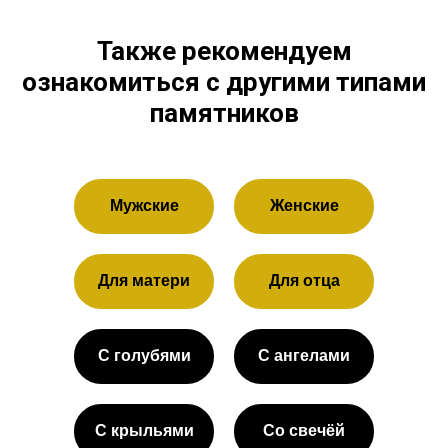
Также рекомендуем
ознакомиться с другими типами
памятников
Мужские
Женские
Для матери
Для отца
С голубями
С ангелами
С крыльями
Со свечёй