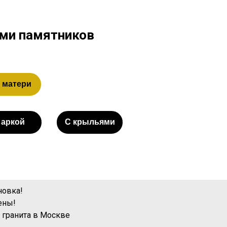
ами памятников
 матери
 аркой
С крыльями
новка!
ены!
 гранита
в Москве