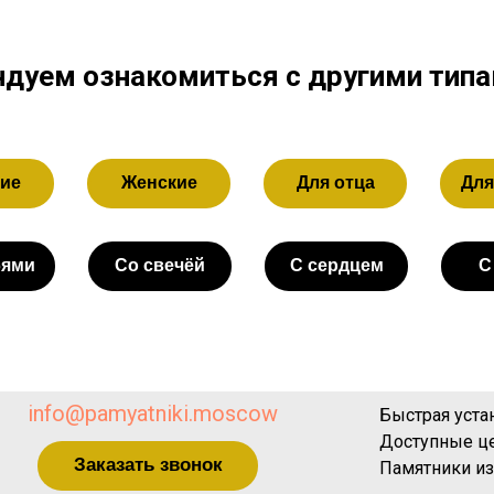
дуем ознакомиться с другими тип
ие
Женские
Для отца
Для
бями
Со свечёй
С сердцем
С
info@pamyatniki.moscow
Быстрая уста
Доступные ц
Заказать звонок
Памятники из