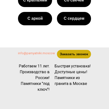
С крыльями
Со свечёй
С аркой
С сердцем
info@pamyatniki.moscow
Заказать звонок
Работаем 11 лет.
Быстрая установка!
Производство в
Доступные цены!
России!
Памятники из
Памятники "под
гранита
в Москве
ключ"!