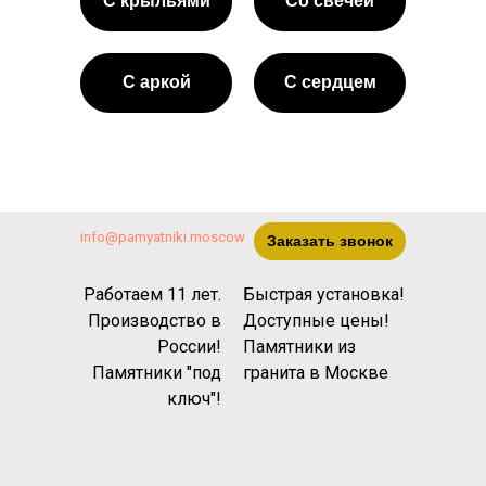
С крыльями
Со свечёй
С аркой
С сердцем
info@pamyatniki.moscow
Заказать звонок
Работаем 11 лет.
Быстрая установка!
Производство в
Доступные цены!
России!
Памятники из
Памятники "под
гранита
в Москве
ключ"!