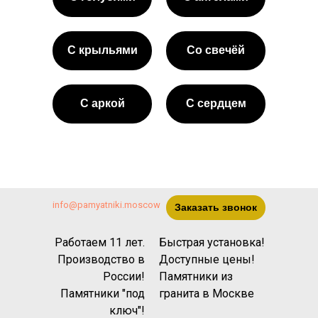
С крыльями
Со свечёй
С аркой
С сердцем
info@pamyatniki.moscow
Заказать звонок
Работаем 11 лет.
Быстрая установка!
Производство в
Доступные цены!
России!
Памятники из
Памятники "под
гранита
в Москве
ключ"!