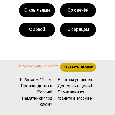
С крыльями
Со свечёй
С аркой
С сердцем
info@pamyatniki.moscow
Заказать звонок
Работаем 11 лет.
Быстрая установка!
Производство в
Доступные цены!
России!
Памятники из
Памятники "под
гранита
в Москве
ключ"!