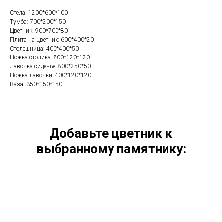
Стела: 1200*600*100
Тумба: 700*200*150
Цветник: 900*700*80
Плита на цветник: 600*400*20
Столешница: 400*400*50
Ножка столика: 800*120*120
Лавочка сиденье: 800*250*50
Ножка лавочки: 400*120*120
Ваза: 350*150*150
Добавьте цветник к
выбранному памятнику: