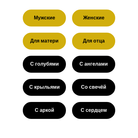
Мужские
Женские
Для матери
Для отца
С голубями
С ангелами
С крыльями
Со свечёй
С аркой
С сердцем