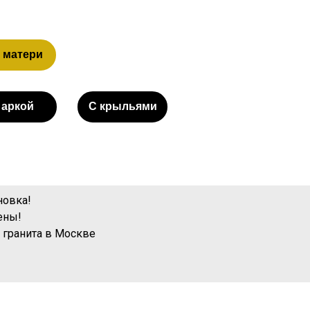
 матери
 аркой
С крыльями
новка!
ены!
 гранита
в Москве