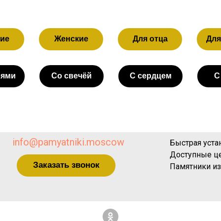
ие
Женские
Для отца
Для
бями
Со свечёй
С сердцем
С
info@pamyatniki.moscow
Быстрая уста
Доступные ц
Заказать звонок
Памятники из