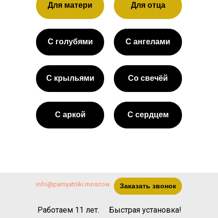
Для матери
Для отца
С голубями
С ангелами
С крыльями
Со свечёй
С аркой
С сердцем
info@pamyatniki.moscow
Заказать звонок
Работаем 11 лет.
Быстрая установка!