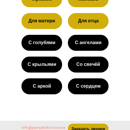
Для матери
Для отца
С голубями
С ангелами
С крыльями
Со свечёй
С аркой
С сердцем
info@pamyatniki.moscow
Заказать звонок